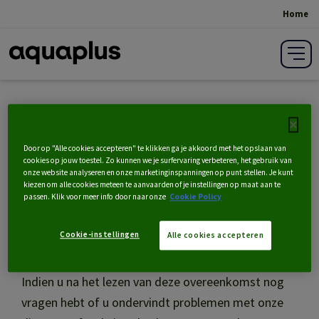
Home
Kruimelpad
Privacy Policy
Door op "Alle cookies accepteren" te klikken ga je akkoord met het opslaan van
cookies op jouw toestel. Zo kunnen we je surfervaring verbeteren, het gebruik van
Bij Aquaplus vinden we gegevensbescherming
onze website analyseren en onze marketinginspanningen op punt stellen. Je kunt
belangrijk. In
ons privacybeleid
vindt u alle
kiezen om alle cookies meteen te aanvaarden of je instellingen op maat aan te
passen. Klik voor meer info door naar onze
Cookie Policy
informatie over hoe wij de privacy van onze klanten
en gebruikers van onze website www.aquaplus.be
Cookie-instellingen
Alle cookies accepteren
waarborgen.
Indien u na het lezen van deze overeenkomst nog
vragen hebt of u ondervindt problemen met onze