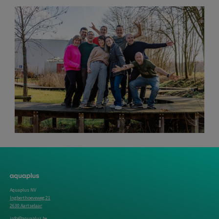
Aquaplus NV
Ingberthoeveweg 21
2630 Aartselaar
info@aquaplus.be