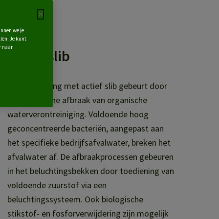
unnen we je
len. Je kunt
r naar
Actief slib
Waterzuivering met actief slib gebeurt door
de biologische afbraak van organische
waterverontreiniging. Voldoende hoog
geconcentreerde bacteriën, aangepast aan
het specifieke bedrijfsafvalwater, breken het
afvalwater af. De afbraakprocessen gebeuren
in het beluchtingsbekken door toediening van
voldoende zuurstof via een
beluchtingssysteem. Ook biologische
stikstof- en fosforverwijdering zijn mogelijk