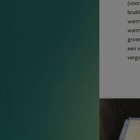
(voor
bruik
warmt
warm
groe
een v
verge