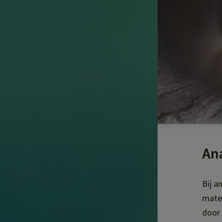
An
Bij a
mater
door