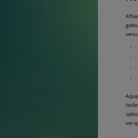
Afhan
gebr
versc
Aquap
techn
oplos
uw sp