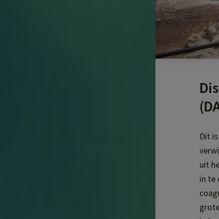
Dis
(D
Dit i
verwi
uit h
in te
coagu
grote