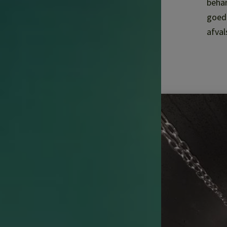
behan
goedk
afval