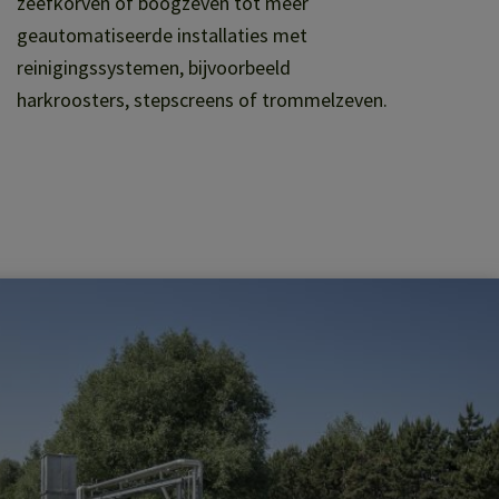
zeefkorven of boogzeven tot meer
geautomatiseerde installaties met
reinigingssystemen, bijvoorbeeld
harkroosters, stepscreens of trommelzeven.