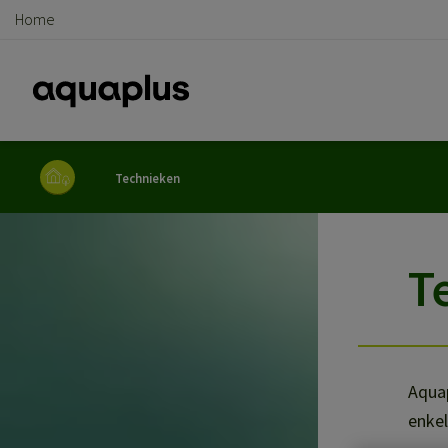
Home
Kruimelpad
Technieken
T
Aquap
enkel