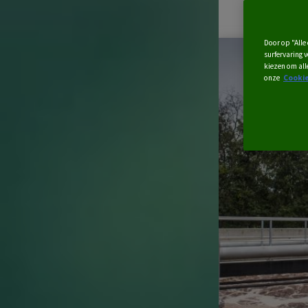
Door op "Alle
surfervaring 
kiezen om all
onze
Cookie